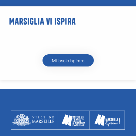
Marsiglia vi ispira
La collina di La Nerthe, sopra
l’Estaque
Mi lascio ispirare