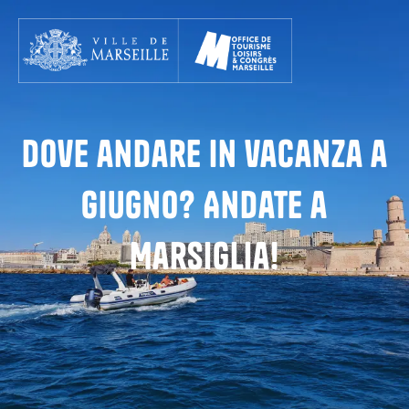
Aller
au
contenu
principal
Dove andare in vacanza a
giugno? Andate a
Marsiglia!