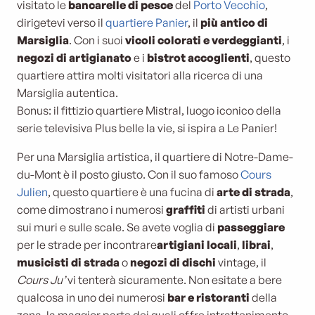
visitato le
bancarelle di pesce
del
Porto Vecchio
,
dirigetevi verso il
quartiere Panier
, il
più antico di
Marsiglia
. Con i suoi
vicoli colorati e verdeggianti
, i
negozi di artigianato
e i
bistrot accoglienti
, questo
quartiere attira molti visitatori alla ricerca di una
Marsiglia autentica.
Bonus: il fittizio quartiere Mistral, luogo iconico della
serie televisiva Plus belle la vie, si ispira a Le Panier!
Per una Marsiglia artistica, il quartiere di Notre-Dame-
du-Mont è il posto giusto. Con il suo famoso
Cours
Julien
, questo quartiere è una fucina di
arte di strada
,
come dimostrano i numerosi
graffiti
di artisti urbani
sui muri e sulle scale. Se avete voglia di
passeggiare
per le strade per incontrare
artigiani locali
,
librai
,
musicisti di strada
o
negozi di dischi
vintage, il
Cours Ju’
vi tenterà sicuramente. Non esitate a bere
qualcosa in uno dei numerosi
bar e ristoranti
della