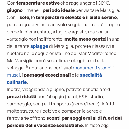
Con
temperature estive
che raggiungono i 30°C,
giugno
rimane il
periodo ideale
per visitare Marsiglia.
Con il
sole
, le
temperature elevate e il cielo sereno
,
potrete godervi un piacevole soggiorno in città proprio
come in piena estate, a luglio e agosto, ma con un
vantaggio non indifferente:
molta meno gente
! In una
delle tante
spiagge
di Marsiglia, potrete rilassarvi e
nuotare nelle acque cristalline del Mar Mediterraneo.
Ma Marsiglia non è solo clima soleggiato e belle
spiagge! È nota anche per i suoi
monumenti storici
, i
musei
, i
paesaggi eccezionali
e le
specialità
culinarie
.
Inoltre, viaggiando a giugno, potrete beneficiare di
prezzi ridotti
per l’alloggio (hotel, B&B, studio,
campeggio, ecc.) e il trasporto (aereo/treno). Infatti,
molte strutture ricettive e compagnie aeree e
ferroviarie offrono
sconti per soggiorni al di fuori del
periodo delle vacanze scolastiche
. Iniziate oggi