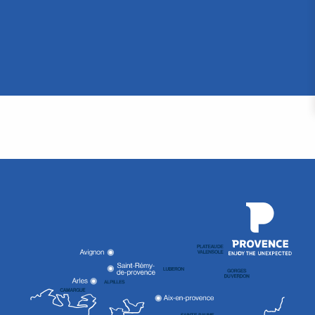
canze
ve a
L’estate
iglia
marsigliese