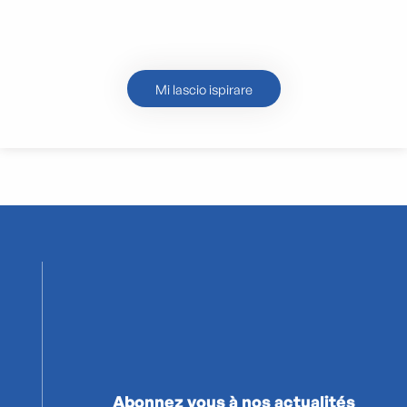
giardino di
Marsiglia
Mi lascio ispirare
Abonnez vous à nos actualités