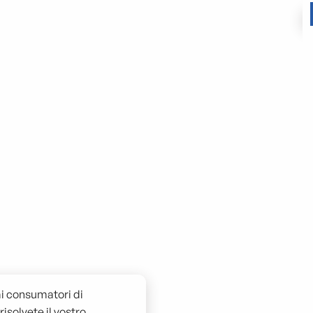
ia
Numeri di emergenza a
Marsiglia
Uffici di cambio a
Come muoversi
Marsiglia
ai consumatori di
isolvete il vostro