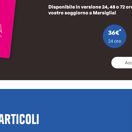
Disponibile in versione 24, 48 o 72 ore
vostro soggiorno a Marsiglia!
*
36€
24 ore
Acq
 articoli