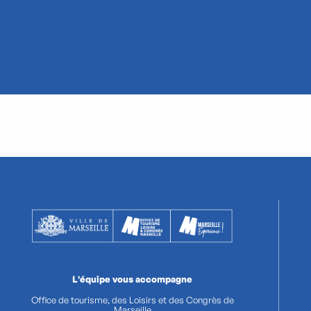
LGBTQIA+ e gay
Le va
friendly a
esti
Marsiglia
Mars
L'équipe vous accompagne
Office de tourisme, des Loisirs et des Congrès de
Marseille