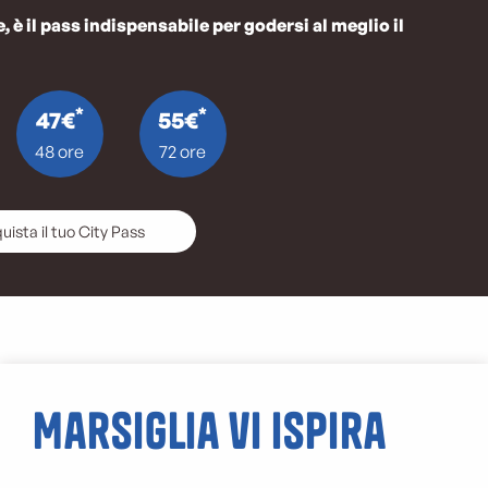
, è il pass indispensabile per godersi al meglio il
*
*
47€
55€
48 ore
72 ore
uista il tuo City Pass
Marsiglia vi ispira
I capannoni da