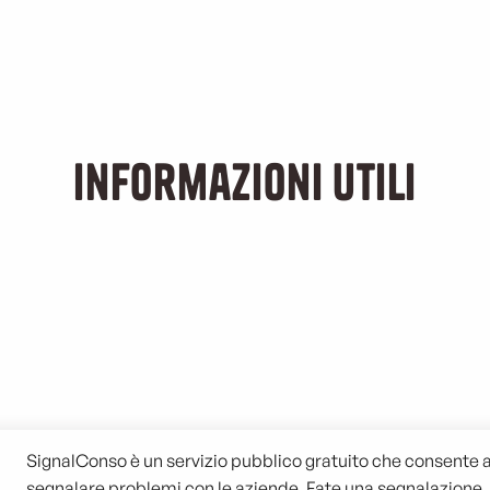
archeggio gratuito a Marsigl
Informazioni utili
Depositi bagagli a
Arrivo alla stazione di
Marsiglia
Crociere in partenza da
Saint-Charles
Marsiglia
SignalConso è un servizio pubblico gratuito che consente 
segnalare problemi con le aziende. Fate una segnalazione, r