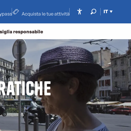
IT
typass
Acquista le tue attività
Accessibilité
Ricerca
siglia responsabile
ratiche