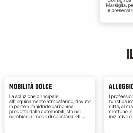
Consigli da 
Marsiglia, p
e preservar
I
Mobilità dolce
Alloggi
La soluzione principale
I profession
all’inquinamento atmosferico, dovuto
turistica i
in parte all’anidride carbonica
città, al m
prodotta dalle automobili, sta nel
mettono in 
cambiare il modo di spostarsi. Gli...
iniziative a