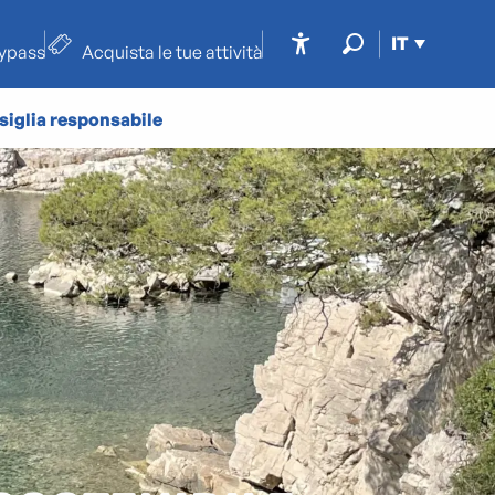
IT
typass
Acquista le tue attività
Accessibilité
Ricerca
siglia responsabile