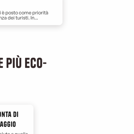
si è posto come priorità
 dei turisti. In...
 più eco-
onta di
iaggio