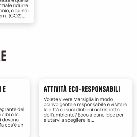
alute e quella
nziale ridurre
onio, e quindi
erra (CO2)...
re
 e
Attività eco-responsabili
Volete vivere Marsiglia in modo
coinvolgente e responsabile e visitare
egrante del
la città e i suoi dintorni nel rispetto
 cibi e le
dell’ambiente? Ecco alcune idee per
ri devono
aiutarvi a scegliere le...
Ma cos'è un