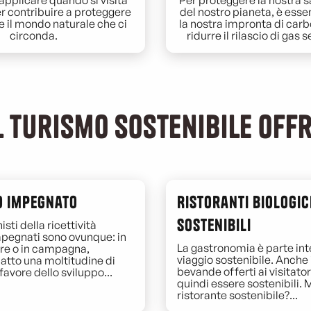
applicare quando si visita
Per proteggere la nostra s
er contribuire a proteggere
del nostro pianeta, è esse
e il mondo naturale che ci
la nostra impronta di carb
circonda.
ridurre il rilascio di gas s
l turismo sostenibile off
o impegnato
Ristoranti biologici
sostenibili
isti della ricettività
mpegnati sono ovunque: in
La gastronomia è parte int
are o in campagna,
viaggio sostenibile. Anche i
atto una moltitudine di
bevande offerti ai visitato
 favore dello sviluppo...
quindi essere sostenibili. 
ristorante sostenibile?...