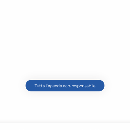
7
AGO
pe game - Changements climatiques dans les cala
Tutta l'agenda eco-responsabile