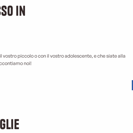
so in
 il vostro piccolo o con il vostro adolescente, e che siate alla
escenti
 raccontiamo noi!
glie