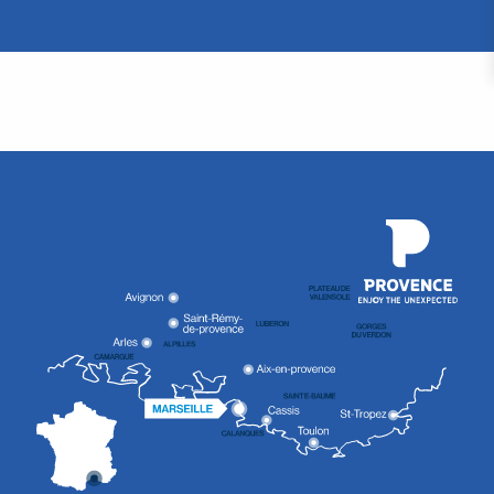
orto
chio
Malmousque