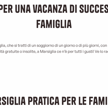
 per una vacanza di succes
famiglia
a, che si tratti di un soggiorno di un giorno o di più giorni, con
are a Marsiglia con gli adol
ità gratuite o insolite, a Marsiglia ce n’è per tutti i gusti! Ve lo
LEGGI TUTTO
siglia pratica per le fami
Noleggio di