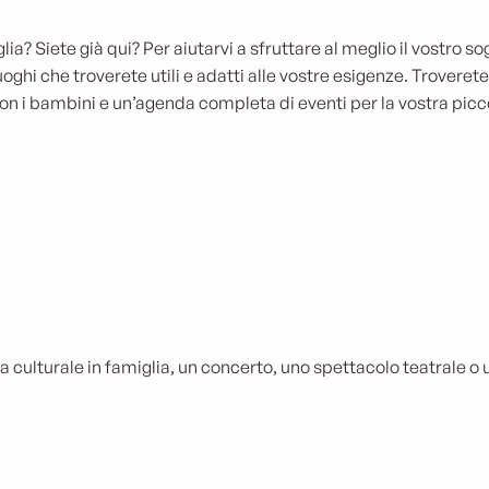
er famiglie
attrezzatur
lia? Siete già qui? Per aiutarvi a sfruttare al meglio il vostro 
luoghi che troverete utili e adatti alle vostre esigenze. Trover
l’infanzia
con i bambini e un’agenda completa di eventi per la vostra picco
LEGGI TUTTO
a culturale in famiglia, un concerto, uno spettacolo teatrale o u