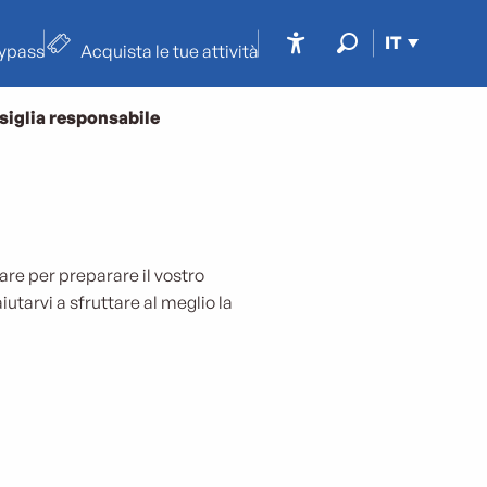
IT
typass
Acquista le tue attività
Accessibilité
Ricerca
siglia responsabile
are per preparare il vostro
utarvi a sfruttare al meglio la