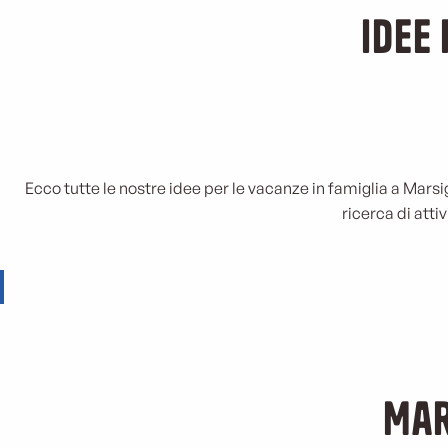
Idee
Ecco tutte le nostre idee per le vacanze in famiglia a Marsigli
Cosa f
ricerca di attiv
Mar