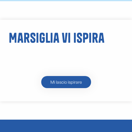
Marsiglia vi ispira
L’insenatura di
Port-Miou
Mi lascio ispirare