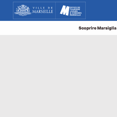
Aller
au
contenu
principal
Scoprire Marsiglia