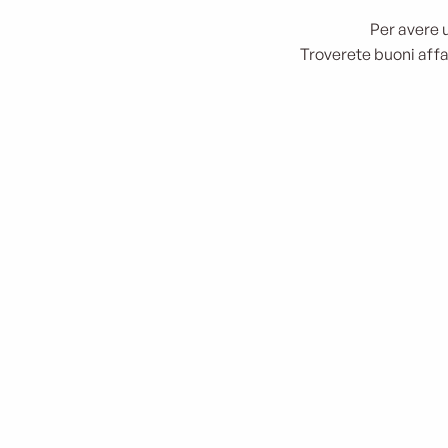
Per avere u
Troverete buoni affar