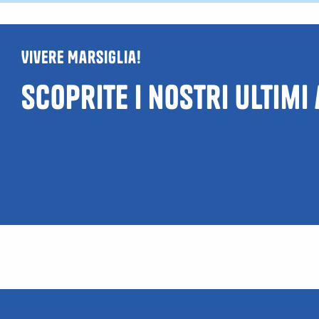
Vivere Marsiglia!
Scoprite i nostri ultimi
Guida ai locali
LGBTQIA+ e gay
Le va
friendly a
esti
Marsiglia
Mars