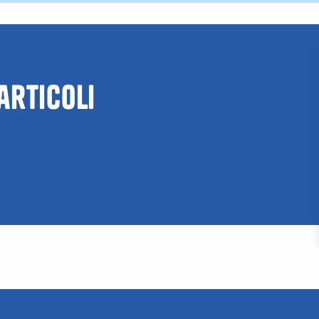
 articoli
canze
ve a
L’estate
iglia
marsigliese