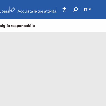
IT
typass
Acquista le tue attività
Accessibilité
Ricerca
siglia responsabile