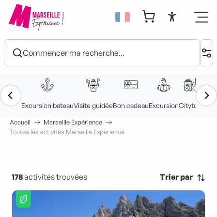
Aller
au
Accessibi
contenu
principal
Accueil
Marseille Expérience
Toutes les activités Marseille Experience