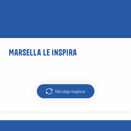
Guía de locales LGBTQIA+ y «gay friendly»
en Marsella
Marsella le inspira
GR 2013 Paseo por Marsella
Me dejo inspirar