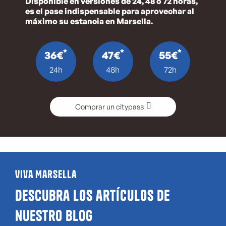
Disponible en versiones de 24, 48 ó 72 horas,
es el pase indispensable para aprovechar al
máximo su estancia en Marsella.
*
*
*
36€
47€
55€
24h
48h
72h
Comprar un citypass
Viva Marsella
Descubra los artículos de
nuestro blog