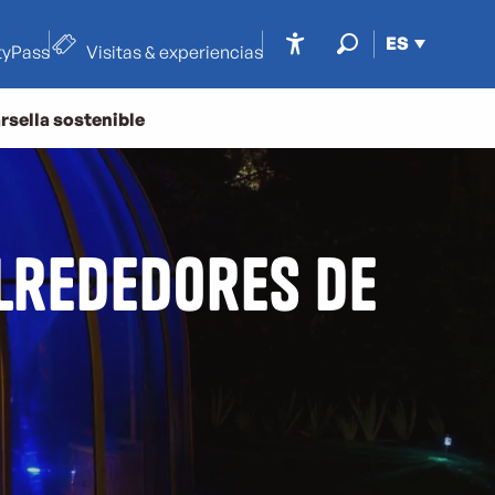
ES
tyPass
Visitas & experiencias
Accessibilité
Buscar
rsella sostenible
alrededores de