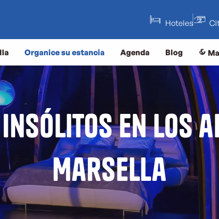
Hoteles
Ci
lla
Organice su estancia
Agenda
Blog
Ma
insólitos en los 
Marsella