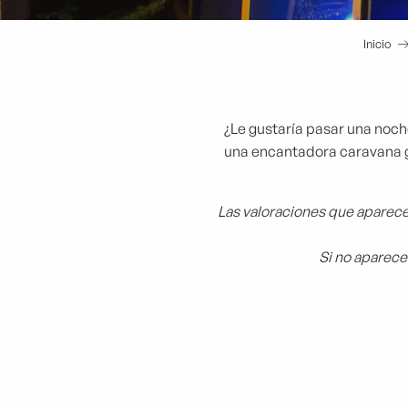
Inicio
¿Le gustaría pasar una noche
una encantadora caravana g
Las valoraciones que aparece
Si no aparece
La Cabane Aixoise
La bulle du Lavandin