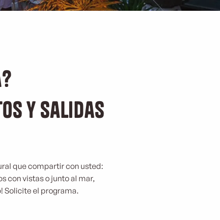
a?
os y salidas
tural que compartir con usted:
os con vistas o junto al mar,
! Solicite el programa.