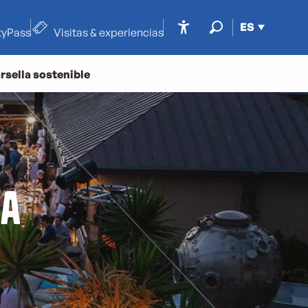
ES
tyPass
Visitas & experiencias
Accessibilité
Buscar
rsella sostenible
la