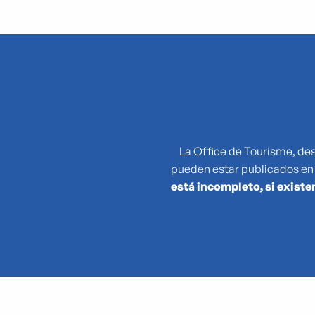
"Atlas des reptiles et des amphibiens de PACA"
"Par une langue échappée", nouveau parcours des collect
"Que cachent les noms des plantes ?"
(No)Made Mahka chez Essence
1936-2026 : 90 ans du Front populaire
27e Festival National de Théâtre Amateur de Marseille
3 pM - 3 petits Moments
La Office de Tourisme, des
35e Juri's Cup
pueden estar publicados en
47TER
está incompleto, si existe
47e édition de la course Marseille - Cassis AG2R La Mondia
4ème édition du Sunset Live aux Terrasses du Port
6 + (1+1+1) / Morellet mis à neuf