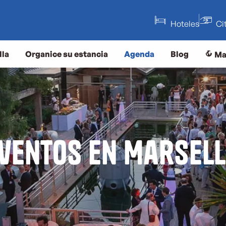
Hoteles
Ci
lla
Organice su estancia
Agenda
Blog
Ma
ventos en Marsel