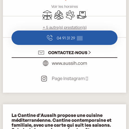
Voir les horaires
Terrasse
Air conditionné
Animaux acceptés
Livraison
+ 5 autre(s) prestation(s)
04 91 31 29
▒▒
CONTACTEZ-NOUS
www.aussih.com
Page Instagram
Description
La Cantine d'Aussih propose une cuisine 
méditerranéenne. Cantine contemporaine et 
familiale, avec une carte qui suit les saisons.
