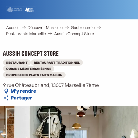
Aller
au
contenu
principal
Accueil
Découvrir Marseille
Gastronomie
Restaurants Marseille
Aussih Concept Store
Aussih Concept Store
RESTAURANT
RESTAURANT TRADITIONNEL
CUISINE MÉDITERRANÉENNE
PROPOSE DES PLATS FAITS MAISON
9 rue Châteaubriand, 13007 Marseille 7ème
M'y rendre
Partager