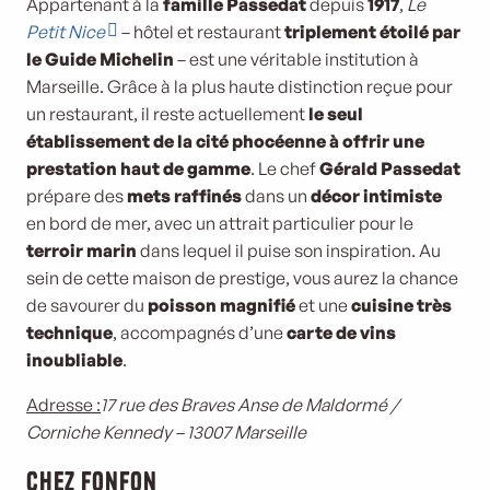
Appartenant à la
famille Passedat
depuis
1917
,
Le
Petit Nice
– hôtel et restaurant
triplement étoilé par
le Guide Michelin
– est une véritable institution à
Marseille. Grâce à la plus haute distinction reçue pour
un restaurant, il reste actuellement
le seul
établissement de la cité phocéenne à offrir une
prestation haut de gamme
. Le chef
Gérald Passedat
prépare des
mets raffinés
dans un
décor intimiste
en bord de mer, avec un attrait particulier pour le
terroir marin
dans lequel il puise son inspiration. Au
sein de cette maison de prestige, vous aurez la chance
de savourer du
poisson magnifié
et une
cuisine très
technique
, accompagnés d’une
carte de vins
inoubliable
.
Adresse :
17 rue des Braves Anse de Maldormé /
Corniche Kennedy – 13007 Marseille
Chez Fonfon