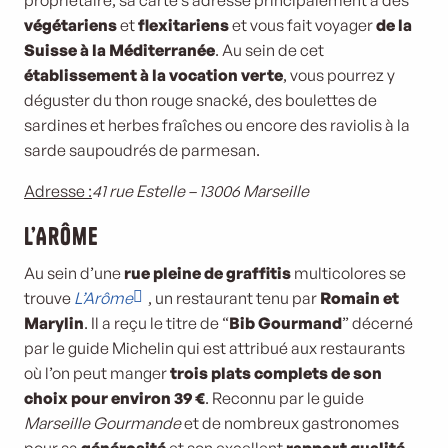
propriétaire, sa carte s’adresse principalement à des
végétariens
et
flexitariens
et vous fait voyager
de la
Suisse à la Méditerranée
. Au sein de cet
établissement à la vocation verte
, vous pourrez y
déguster du thon rouge snacké, des boulettes de
sardines et herbes fraîches ou encore des raviolis à la
sarde saupoudrés de parmesan.
Adresse :
41 rue Estelle – 13006 Marseille
L’Arôme
Au sein d’une
rue pleine de graffitis
multicolores se
trouve
L’Arôme
, un restaurant tenu par
Romain et
Marylin
. Il a reçu le titre de “
Bib Gourmand
” décerné
par le guide Michelin qui est attribué aux restaurants
où l’on peut manger
trois plats complets de son
choix pour environ 39 €
. Reconnu par le guide
Marseille Gourmande
et de nombreux gastronomes