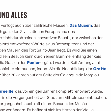
und alles
s verfügt auch über zahlreiche Museen.
Das Mucem
, das
h ganz den Zivilisationen Europas und des
ticht durch seinen innovativen Baustil, der zwischen der
ciotti entworfenen Würfels aus Betonspitzen und der
den Mauern des Fort Saint-Jean liegt. Es wird Sie einen
d sein Besuch kann durch einen Bummel entlang der Kais
die Gassen des
Panier
ergänzt werden. Seit Anfang Juni
eschichte eintauchen, indem Sie die Nachbildung der
Grotte
r über 30 Jahren auf der Seite der Calanque de Morgiou
rseille
, das vor einigen Jahren komplett renoviert wurde,
e in die Vergangenheit der Stadt am Mittelmeer eintauchen.
e Vergangenheit auch mit einem Besuch des Musée
e verlängern. Es befindet sich im Herzen der Vieille