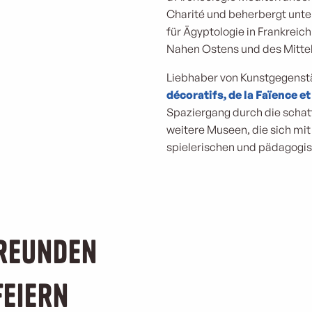
Charité und beherbergt unte
für Ägyptologie in Frankreic
Nahen Ostens und des Mitt
Liebhaber von Kunstgegenst
décoratifs, de la Faïence e
Spaziergang durch die schat
weitere Museen, die sich mit
spielerischen und pädagogi
Freunden
Feiern