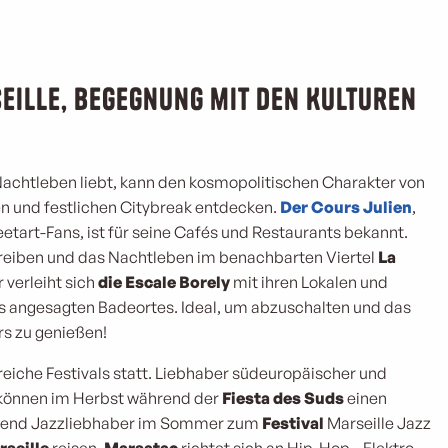
eille, Begegnung mit den Kulturen
achtleben liebt, kann den kosmopolitischen Charakter von
en und festlichen Citybreak entdecken.
Der Cours Julien
,
eetart-Fans, ist für seine Cafés und Restaurants bekannt.
reiben und das Nachtleben im benachbarten Viertel
La
verleiht sich
die Escale Borely
mit ihren Lokalen und
nes angesagten Badeortes. Ideal, um abzuschalten und das
s zu genießen!
lreiche Festivals statt. Liebhaber südeuropäischer und
 können im Herbst während der
Fiesta des Suds
einen
hrend Jazzliebhaber im Sommer zum
Festival
Marseille Jazz