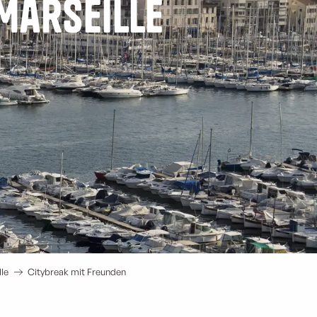
 Marseille
lle
Citybreak mit Freunden