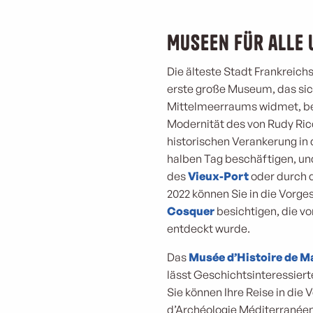
Museen für alle 
Die älteste Stadt Frankreich
erste große Museum, das sic
Mittelmeerraums widmet, bes
Modernität des von Rudy Ric
historischen Verankerung in 
halben Tag beschäftigen, un
des
Vieux-Port
oder durch 
2022 können Sie in die Vorg
Cosquer
besichtigen, die vo
entdeckt wurde.
Das
Musée d’Histoire de Ma
lässt Geschichtsinteressiert
Sie können Ihre Reise in di
d’Archéologie Méditerranéenn