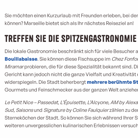
Sie möchten einen Kurzurlaub mit Freunden erleben, bei d
können? Marseille bietet sich als Ihr nächstes Reiseziel an!
Treffen Sie die Spitzengastronomie
Die lokale Gastronomie beschränkt sich für viele Besucher 
Bouillabaisse
. Sie können diese Fischsuppe im
Chez Fonfo
Miramar
probieren, die für diese Spezialität bekannt sind. 
Gericht kann jedoch nicht die ganze Vielfalt und Kreativitä
widerspiegeln. Die Stadt beherbergt
mehrere berühmte St
Gourmets und Feinschmecker aus der ganzen Welt anziehe
Le Petit Nice – Passedat, L’Épuisette, L’Alcyone, AM by Alex
Sud, Saisons
und
Signature by Coline Faulquier
zählen zu d
Sterneköchen der Stadt. So können Sie sich während Ihrer S
weiteren unvergesslichen kulinarischen Erlebnissen versuc