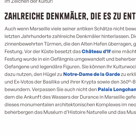
im Zeichen der Kultur!
Zahlreiche Denkmäler, die es zu ent
Auch wenn Marseille viele seiner antiken Schätze nicht bew
letzten Jahrhunderte zahlreiche Denkmäler hinterlassen. Di
zinnenbewehrten Türmen, die den Alten Hafen überragen, gi
Festung. Vor der Küste besetzt das
Château d’If
eine mächti
Festung wurde in ein Gefängnis umgewandelt und beherber
Gefangene und legendäre Figuren. Sie können Ihr Kulturwoc
dazu nutzen, den Hügel zu
Notre-Dame de la Garde
zu erk
und Ex-Votos der Basilika und ihrer Krypta sowie den 360°-Bl
bewundern. Verpassen Sie auch nicht den
Palais Longcha
dem die Ankunft des Wassers der Durance in Marseille gefeie
dieses monumentalen architektonischen Komplexes im neok
beherbergen das Muséum d’Histoire Naturelle und das Mus