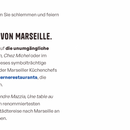
em Sie schlemmen und feiern
 von Marseille.
auf
die unumgängliche
n, Chez Michel
oder im
Dieses symbolträchtige
t der Marseiller Küchenchefs
ernerestaurants
, die
n.
andre Mazzia, Une table au
en renommiertesten
tädtereise nach Marseille an
hen.