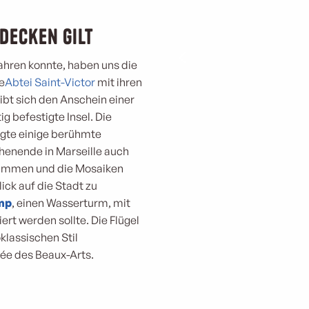
decken gilt
ahren konnte, haben uns die
e
Abtei Saint-Victor
mit ihren
bt sich den Anschein einer
g befestigte Insel. Die
gte einige berühmte
henende in Marseille auch
limmen und die Mosaiken
ick auf die Stadt zu
mp
, einen Wasserturm, mit
rt werden sollte. Die Flügel
lassischen Stil
ée des Beaux-Arts.