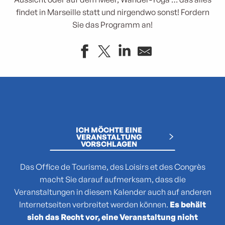
findet in Marseille statt und nirgendwo sonst! Fordern
Sie das Programm an!
"Atlas des reptiles et des amphibiens de PACA"
La collection : Picasso, Matisse, Giacometti, Bacon...
"Que cachent les noms des plantes ?"
(No)Made Mahka chez Essence
ICH MÖCHTE EINE
1936-2026 : 90 ans du Front populaire
VERANSTALTUNG
VORSCHLAGEN
27e Festival National de Théâtre Amateur de Marseille
3 pM - 3 petits Moments
Das Office de Tourisme, des Loisirs et des Congrès
35. Juri's Cup
macht Sie darauf aufmerksam, dass die
47TER
Veranstaltungen in diesem Kalender auch auf anderen
47e édition de la course Marseille - Cassis AG2R La Mondia
Internetseiten verbreitet werden können.
Es behält
4ème édition du Sunset Live aux Terrasses du Port
sich das Recht vor, eine Veranstaltung nicht
6 + (1+1+1) / Morellet mis à neuf