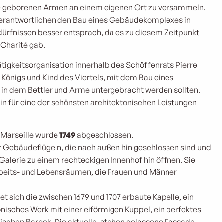
lle geborenen Armen an einem eigenen Ort zu versammeln.
e Verantwortlichen den Bau eines Gebäudekomplexes in
ürfnissen besser entsprach, da es zu diesem Zeitpunkt
 Charité gab.
tigkeitsorganisation innerhalb des Schöffenrats Pierre
 Königs und Kind des Viertels, mit dem Bau eines
in dem Bettler und Arme untergebracht werden sollten.
in für eine der schönsten architektonischen Leistungen
n Marseille wurde
1749
abgeschlossen.
r Gebäudeflügeln, die nach außen hin geschlossen sind und
 Galerie zu einem rechteckigen Innenhof hin öffnen. Sie
rbeits- und Lebensräumen, die Frauen und Männer
et sich die zwischen 1679 und 1707 erbaute Kapelle, ein
isches Werk mit einer eiförmigen Kuppel, ein perfektes
enischen Barock. Die aktuelle, stehen gelassene Fassade