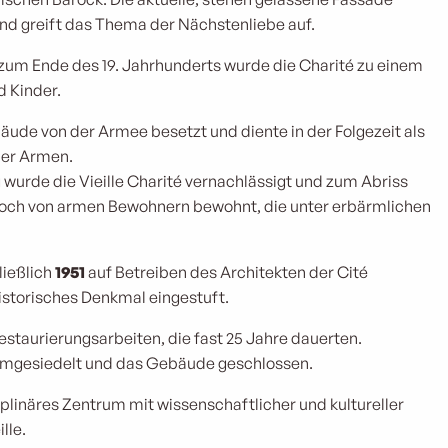
d greift das Thema der Nächstenliebe auf.
 zum Ende des 19. Jahrhunderts wurde die Charité zu einem
d Kinder.
ude von der Armee besetzt und diente in der Folgezeit als
der Armen.
wurde die Vieille Charité vernachlässigt und zum Abriss
noch von armen Bewohnern bewohnt, die unter erbärmlichen
ließlich
1951
auf Betreiben des Architekten der Cité
historisches Denkmal eingestuft.
staurierungsarbeiten, die fast 25 Jahre dauerten.
umgesiedelt und das Gebäude geschlossen.
ziplinäres Zentrum mit wissenschaftlicher und kultureller
lle.