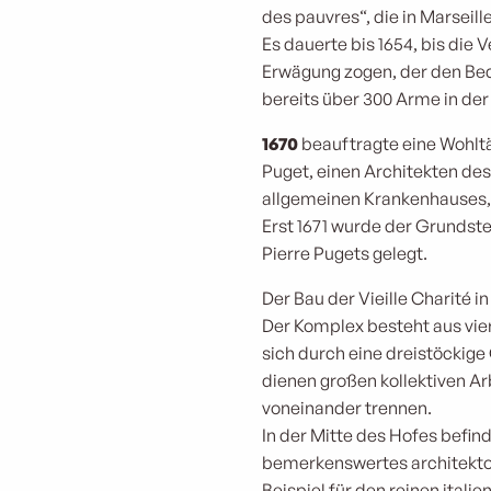
des pauvres“, die in Marsei
Es dauerte bis 1654, bis di
Erwägung zogen, der den Bed
bereits über 300 Arme in der
1670
beauftragte eine Wohltä
Puget, einen Architekten des
allgemeinen Krankenhauses, 
Erst 1671 wurde der Grundste
Pierre Pugets gelegt.
Der Bau der Vieille Charité i
Der Komplex besteht aus vie
sich durch eine dreistöckige
dienen großen kollektiven A
voneinander trennen.
In der Mitte des Hofes befind
bemerkenswertes architekton
Beispiel für den reinen itali