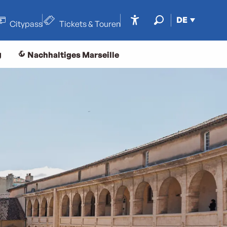
DE
Citypass
Tickets & Touren
Accessibilité
Suche
g
Nachhaltiges Marseille