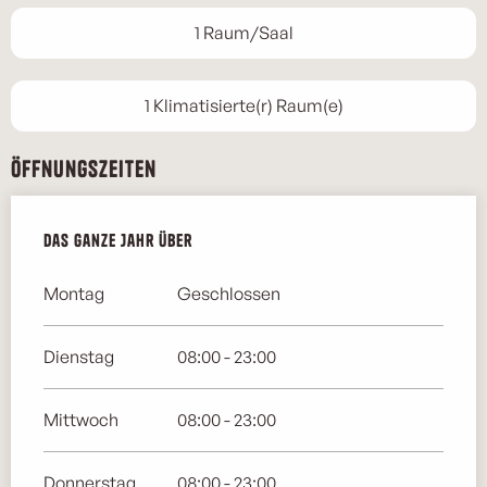
1 Raum/Saal
1 Klimatisierte(r) Raum(e)
Öffnungszeiten
Das ganze Jahr über
Das ganze Jahr über
Montag
Geschlossen
Dienstag
08:00 - 23:00
Mittwoch
08:00 - 23:00
Donnerstag
08:00 - 23:00