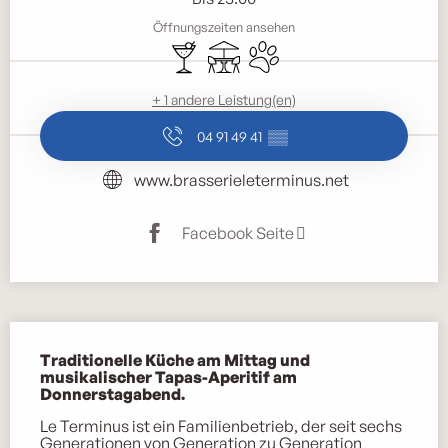
Öffnungszeiten ansehen
Bar / Getränkestand
Terrasse
Tiere erlaubt
+ 1 andere Leistung(en)
04 91 49 41
▒▒
www.brasserieleterminus.net
Facebook Seite
Beschreibung
Traditionelle Küche am Mittag und 
musikalischer Tapas-Aperitif am 
Donnerstagabend.
Le Terminus ist ein Familienbetrieb, der seit sechs 
Generationen von Generation zu Generation 