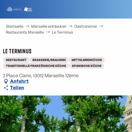
Aller
au
contenu
principal
Startseite
Marseille entdecken
Gastronomie
Restaurants Marseille
Le Terminus
Le Terminus
RESTAURANT
BRASSERIE/BRAUEREI
MITTELMEERKÜCHE
TRADITIONELLE FRANZÖSISCHE KÜCHE
SPANISCHE KÜCHE
2 Place Caire, 13012 Marseille 12ème
Anfahrt
Teilen