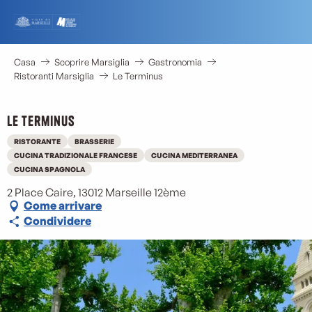
Aller
au
contenu
principal
Casa
Scoprire Marsiglia
Gastronomia
Ristoranti Marsiglia
Le Terminus
Le Terminus
RISTORANTE
BRASSERIE
CUCINA TRADIZIONALE FRANCESE
CUCINA MEDITERRANEA
CUCINA SPAGNOLA
2 Place Caire, 13012 Marseille 12ème
Come arrivare
Condividere