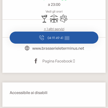
a 23:00
Vedi gli orari
Bar / Bar di ristoro
Terrazza
Animali ammessi
+ 1 altri servizi
04 91 49 41
▒▒
www.brasserieleterminus.net
Pagina Facebook
Descrizione
Accessibile ai disabili