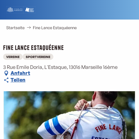
Aller
au
contenu
principal
Startseite
Fine Lance Estaquéenne
Fine Lance Estaquéenne
VEREINE
SPORTVEREINE
3 Rue Emile Doria, L'Estaque, 13016 Marseille 16ème
Anfahrt
Teilen