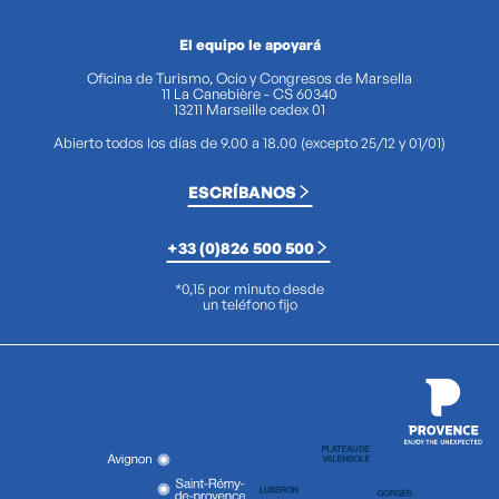
Dandy'O
Centre d'Affaires Office Prado
El equipo le apoyará
Espace Coucoun
Oficina de Turismo, Ocio y Congresos de Marsella
O' Zinc
11 La Canebière - CS 60340
13211 Marseille cedex 01
Tamaly
Abierto todos los días de 9.00 a 18.00 (excepto 25/12 y 01/01)
Les Bords de Mer
ESCRÍBANOS
+33 (0)826 500 500
*0,15 por minuto desde
un teléfono fijo