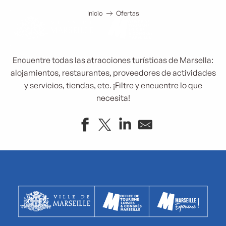
Turismo en Marsella
Aller
au
Inicio
Ofertas
contenu
principal
Encuentre todas las atracciones turísticas de Marsella:
alojamientos, restaurantes, proveedores de actividades
y servicios, tiendas, etc. ¡Filtre y encuentre lo que
necesita!
Partez à la découverte de la Cité radieuse Le Corbusier
OCM traiteur
La Crèmerie
Ou Sinon
MCI France
Baby populaire