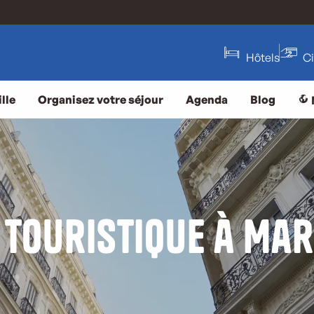
Hôtels
C
lle
Organisez votre séjour
Agenda
Blog
 touristique à Mar