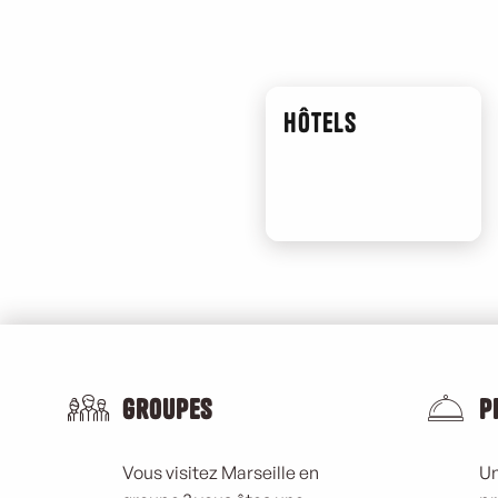
Le Venezia
Studio 2000
Mama Africa (Ivoire Restaurant)
Noam Sinseau "Makoumè Superstar"
Hôtels
Pâtisserie Depuichaffray
FAC Fabrique d'Art et de Culture
Groupes
P
Vous visitez Marseille en
Un