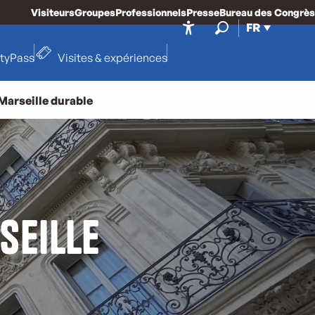
Visiteurs
Groupes
Professionnels
Presse
Bureau des Congrès
FR
Accessibilité
Recherche
ityPass
Visites & expériences
Marseille durable
seille