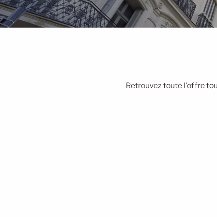
Retrouvez toute l’offre to
Musée des Enfants - Préau des Accoules
Manger les images
Rue de la République
Visite commentée "Marseille de l’Antiquité à nos jours"
St Victor Studio
Royaume de la Chantilly