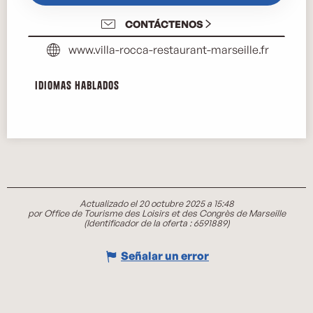
CONTÁCTENOS
www.villa-rocca-restaurant-marseille.fr
Idiomas hablados
Idiomas hablados
Actualizado el 20 octubre 2025 a 15:48
por Office de Tourisme des Loisirs et des Congrès de Marseille
(Identificador de la oferta :
6591889
)
Señalar un error