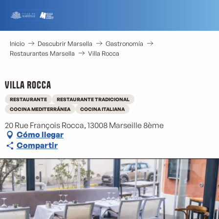
Aller
au
contenu
principal
Inicio
Descubrir Marsella
Gastronomía
Restaurantes Marsella
Villa Rocca
Villa Rocca
RESTAURANTE
RESTAURANTE TRADICIONAL
COCINA MEDITERRÁNEA
COCINA ITALIANA
20 Rue François Rocca, 13008 Marseille 8ème
Cómo llegar
Compartir