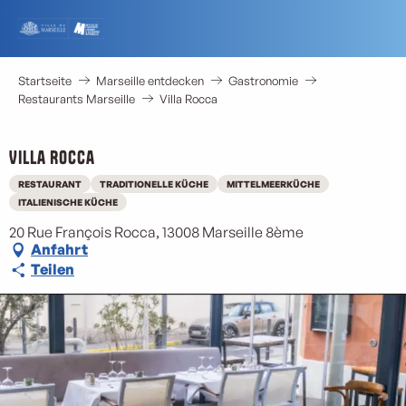
Aller
au
contenu
principal
Startseite
Marseille entdecken
Gastronomie
Restaurants Marseille
Villa Rocca
Villa Rocca
RESTAURANT
TRADITIONELLE KÜCHE
MITTELMEERKÜCHE
ITALIENISCHE KÜCHE
20 Rue François Rocca, 13008 Marseille 8ème
Anfahrt
Teilen