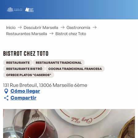
Aller
au
contenu
principal
Inicio
Descubrir Marsella
Gastronomía
Restaurantes Marsella
Bistrot chez Toto
Bistrot chez Toto
RESTAURANTE
RESTAURANTE TRADICIONAL
RESTAURANTE BISTRÓ
COCINA TRADICIONAL FRANCESA
OFRECE PLATOS "CASEROS"
131 Rue Breteuil, 13006 Marseille 6ème
Cómo llegar
Compartir