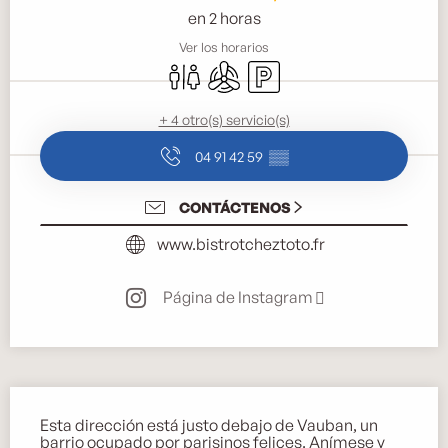
en 2 horas
Ver los horarios
Aseos
Aire Acondicionado
Aparcamiento
+ 4 otro(s) servicio(s)
04 91 42 59
▒▒
CONTÁCTENOS
www.bistrotcheztoto.fr
Página de Instagram
Descripción
Esta dirección está justo debajo de Vauban, un 
barrio ocupado por parisinos felices. Anímese y 