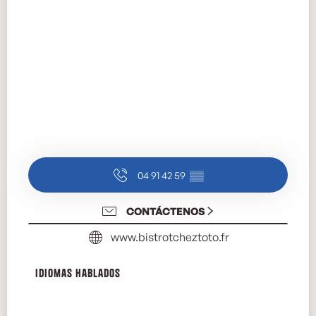
04 91 42 59
▒▒
CONTÁCTENOS
www.bistrotcheztoto.fr
Idiomas hablados
Idiomas hablados