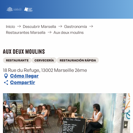
Aller
au
contenu
principal
Inicio
Descubrir Marsella
Gastronomía
Restaurantes Marsella
Aux deux moulins
Aux deux moulins
RESTAURANTE
CERVECERÍA
RESTAURACIÓN RÁPIDA
18 Rue du Refuge, 13002 Marseille 2ème
Cómo llegar
Compartir