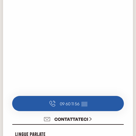
09 60 11 56
▒▒
CONTATTATECI
Lingue parlate
Lingue parlate