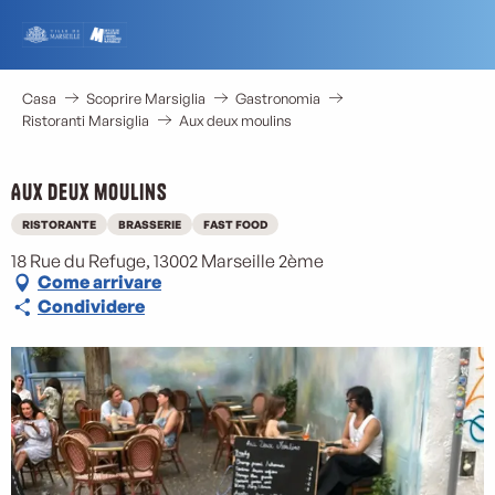
Aller
au
contenu
principal
Casa
Scoprire Marsiglia
Gastronomia
Ristoranti Marsiglia
Aux deux moulins
Aux deux moulins
RISTORANTE
BRASSERIE
FAST FOOD
18 Rue du Refuge, 13002 Marseille 2ème
Come arrivare
Condividere