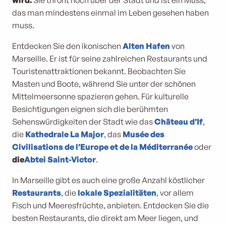
wird.
Sie thront hoch über der Stadt und ist ein Muss,
das man mindestens einmal im Leben gesehen haben
muss.
Entdecken Sie den ikonischen
Alten Hafen
von
Marseille. Er ist für seine zahlreichen Restaurants und
Touristenattraktionen bekannt. Beobachten Sie
Masten und Boote, während Sie unter der schönen
Mittelmeersonne spazieren gehen. Für kulturelle
Besichtigungen eignen sich die berühmten
Sehenswürdigkeiten der Stadt wie das
Château d’If
,
die
Kathedrale La Major
, das
Musée des
Civilisations de l’Europe et de la Méditerranée
oder
die
Abtei Saint-Victor
.
In Marseille gibt es auch eine große Anzahl köstlicher
Restaurants
, die
lokale Spezialitäten
, vor allem
Fisch und Meeresfrüchte, anbieten. Entdecken Sie die
besten Restaurants, die direkt am Meer liegen, und