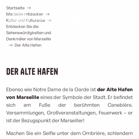
Aller
Historisches und symbolträchtiges Herz
au
Startseite
contenu
von Marseille
Marseille entdecken
principal
Kultur und Kulturerbe
Entdecken Sie die
Sehenswürdigkeiten und
Denkmäler von Marseille
Der Alte Hafen
Der Alte Hafen
Ebenso wie Notre Dame de la Garde ist
der Alte Hafen
von Marseille
eines der Symbole der Stadt. Er befindet
sich am Fuße der berühmten Canebière.
Versammlungen, Großveranstaltungen, Feuerwerk – er
ist der Bezugspunkt der Marseiller!
Machen Sie ein Selfie unter dem Ombrière, schlendern