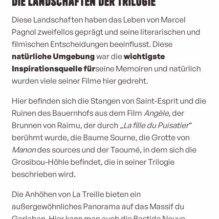
Die Landschaften der
Trilogie
Diese Landschaften haben das Leben von Marcel
Pagnol zweifellos geprägt und seine literarischen und
filmischen Entscheidungen beeinflusst. Diese
natürliche Umgebung
war die
wichtigste
Inspirationsquelle für
seine Memoiren und natürlich
wurden viele seiner Filme hier gedreht.
Hier befinden sich die Stangen von Saint-Esprit und die
Ruinen des Bauernhofs aus dem Film
Angèle
, der
Brunnen von Raimu
,
der durch
„La fille du Puisatier
“
berühmt wurde, die Baume Sourne
,
die Grotte von
Manon
des sources und der Taoumé, in dem sich die
Grosibou-Höhle befindet, die in seiner Trilogie
beschrieben wird.
Die Anhöhen von La Treille bieten ein
außergewöhnliches Panorama auf das Massif du
Garlaban. Hier kann man auch die Bastide Neuve