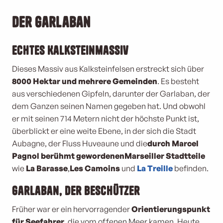
Der
Garlaban
Echtes
Kalksteinmassiv
Dieses Massiv aus Kalksteinfelsen erstreckt sich über
8000 Hektar und mehrere Gemeinden
. Es besteht
aus verschiedenen Gipfeln, darunter der Garlaban, der
dem Ganzen seinen Namen gegeben hat. Und obwohl
er mit seinen 714 Metern nicht der höchste Punkt ist,
überblickt er eine weite Ebene, in der sich die Stadt
Aubagne, der Fluss Huveaune und die
durch Marcel
Pagnol berühmt gewordenen
Marseiller Stadtteile
wie
La Barasse
,
Les Camoins
und
La Treille
befinden.
Garlaban
, der Beschützer
Früher war er ein hervorragender
Orientierungspunkt
für Seefahrer
, die vom offenen Meer kamen. Heute