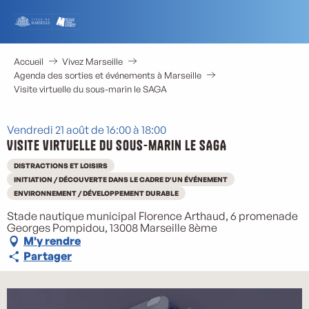
Aller
au
contenu
principal
Accueil
Vivez Marseille
Agenda des sorties et événements à Marseille
Visite virtuelle du sous-marin le SAGA
Vendredi 21 août de 16:00 à 18:00
Visite virtuelle du sous-marin le SAGA
DISTRACTIONS ET LOISIRS
INITIATION / DÉCOUVERTE DANS LE CADRE D'UN ÉVÉNEMENT
ENVIRONNEMENT / DÉVELOPPEMENT DURABLE
Stade nautique municipal Florence Arthaud, 6 promenade
Georges Pompidou, 13008 Marseille 8ème
M'y rendre
Partager