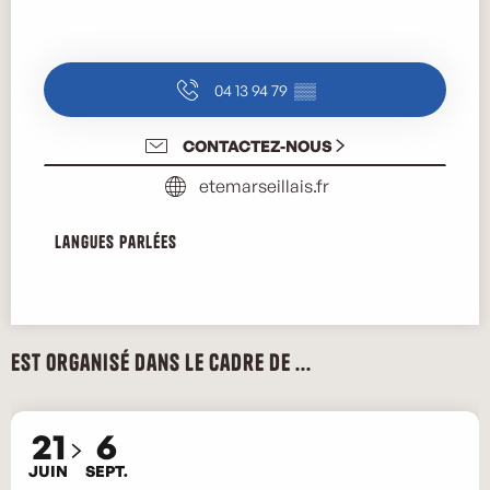
04 13 94 79
▒▒
CONTACTEZ-NOUS
etemarseillais.fr
Langues parlées
Langues parlées
Est organisé dans le cadre de ...
21
6
JUIN
SEPT.