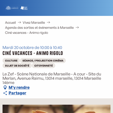
Aller
au
contenu
principal
Accueil
Vivez Marseille
Agenda des sorties et événements à Marseille
Ciné vacances - Animo rigolo
Mardi 20 octobre de 10:00 à 10:40
Ciné vacances - Animo rigolo
CULTURE
SÉANCE / PROJECTION CINÉMA
SUJET DE SOCIÉTÉ
CITOYENNETÉ
Le Zef - Scène Nationale de Marseille - A cour - Site du
Merlan, Avenue Raimu, 13014 marseille, 13014 Marseille
14ème
M'y rendre
Partager