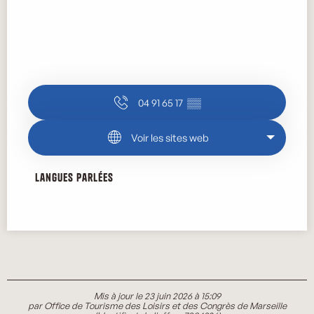
04 91 65 17
▒▒
Voir les sites web
Langues parlées
Langues parlées
Mis à jour le 23 juin 2026 à 15:09
par Office de Tourisme des Loisirs et des Congrès de Marseille