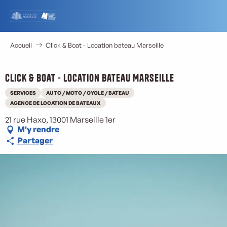
Aller
au
contenu
principal
Accueil
Click & Boat - Location bateau Marseille
Click & Boat - Location bateau Marseille
SERVICES
AUTO / MOTO / CYCLE / BATEAU
AGENCE DE LOCATION DE BATEAUX
21 rue Haxo, 13001 Marseille 1er
M'y rendre
Partager