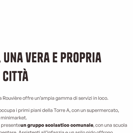
, una vera e propria
 città
 Rouvière offre un’ampia gamma di servizi in loco.
occupa i primi piani della Torre A, con un supermercato,
 e minimarket.
è presente
un gruppo scolastico comunale
, con una scuola
ntare. Assistenti all’infanzia e un asilo nido offrono