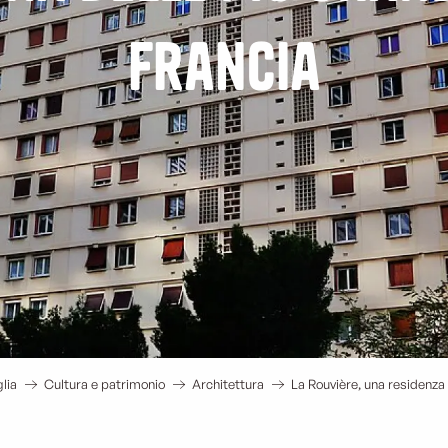
Francia
lia
Cultura e patrimonio
Architettura
La Rouvière, una residenz