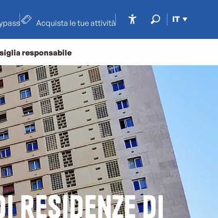
IT
typass
Acquista le tue attività
Accessibilité
Ricerca
siglia responsabile
i residenze di