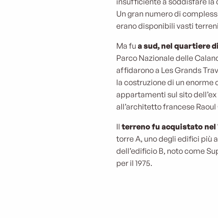
insufficiente a soddisfare la
Un gran numero di complessi r
erano disponibili vasti terren
Ma fu
a sud, nel quartiere 
Parco Nazionale delle Calan
affidarono a Les Grands Trav
la costruzione di un enorme 
appartamenti sul sito dell’ex 
all’architetto francese Raoul
Il
terreno fu acquistato nel 
torre A, uno degli edifici più
dell’edificio B, noto come Su
per il 1975.