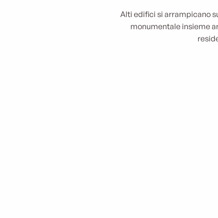
Alti edifici si arrampicano s
monumentale insieme arch
resid