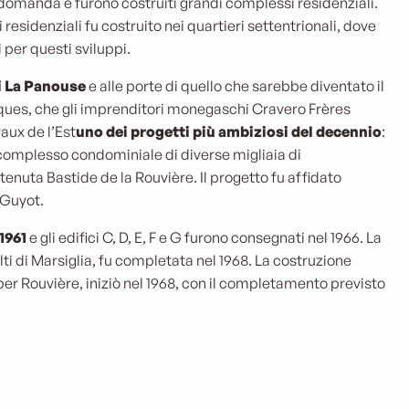
 domanda e furono costruiti grandi complessi residenziali.
esidenziali fu costruito nei quartieri settentrionali, dove
i per questi sviluppi.
di La Panouse
e alle porte di quello che sarebbe diventato il
ques, che gli imprenditori monegaschi Cravero Frères
aux de l’Est
uno dei progetti più ambiziosi del decennio
:
complesso condominiale di diverse migliaia di
tenuta Bastide de la Rouvière. Il progetto fu affidato
 Guyot.
1961
e gli edifici C, D, E, F e G furono consegnati nel 1966. La
 alti di Marsiglia, fu completata nel 1968. La costruzione
per Rouvière, iniziò nel 1968, con il completamento previsto