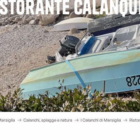
istorante calanqu
arsiglia
Calanchi, spiagge e natura
I Calanchi di Marsiglia
Risto