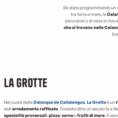
Se state programmando un so
tra terra e mare, le
Calan
escursioni o di relax in riv
che si trovano nelle Calan
buo
La Grotte
Nel cuore della
Calanque de Callelongue
,
La Grotte
è un
r
dall’
arredamento raffinato
. Fondato oltre un secolo fa a Mar
specialità provenzali
,
pizze
,
carne
e
frutti di mare
. A sec