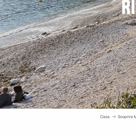
R
Casa
Scoprire M