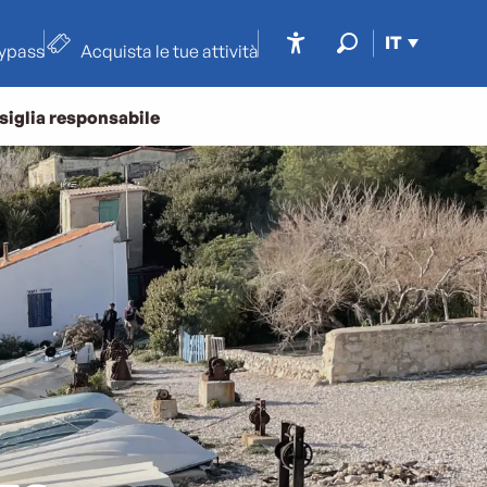
IT
typass
Acquista le tue attività
Accessibilité
Ricerca
siglia responsabile