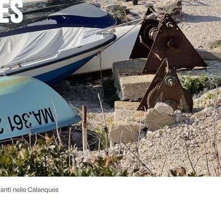
es
ranti nelle Calanques