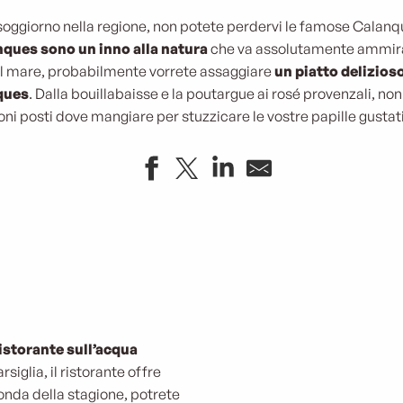
ggiorno nella regione, non potete perdervi le famose Calanqu
ques sono un inno alla natura
che va assolutamente ammira
a al mare, probabilmente vorrete assaggiare
un piatto delizioso
ques
. Dalla bouillabaisse e la poutargue ai rosé provenzali, non
ni posti dove mangiare per stuzzicare le vostre papille gustat
istorante sull’acqua
siglia, il ristorante offre
onda della stagione, potrete