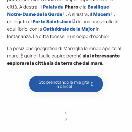
città. A destra, il
Palais du
Pharo
e la
Basilique
Notre-Dame de la Garde
. A sinistra, il
Mucem
,
collegato al
Forte Saint-Jean
da una passerella in
equilibrio, con la
Cathédrale de la Major
in
lontananza. La città focese in un colpo d’occhio!
La posizione geografica di Marsiglia la rende aperta al
mare. È quindi facile capire perché
sia
interessante
esplorare la città sia da terra che dal mare.
Sto prenotando la mia gita
in barca!