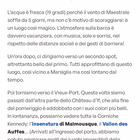
L’acqua è fresca (19 gradi) perché il vento di Maestrale
soffia da 5 giorni, ma non c’è motivo di scoraggiarsi: è
un luogo così magico. L’atmosfera sulla barca è
davvero vacanziera, con musica, sole e sorrisi, nel
rispetto delle distanze sociali e dei gesti di barriera!
Un’ora dopo, ci dirigiamo verso un secondo spot,
altrettanto bello del primo. Tutti approfittano di questo
luogo, così vicino a Marsiglia ma così lontano dal
tempo.
Poi torniamo verso il Vieux-Port. Questa volta siamo
passati dall’altra parte dello Château d’If, che alla fine
del pomeriggio è addobbato con i suoi colori più belli.
In lontananza, possiamo vedere tutta la Corniche
Kennedy: l’
insenatura
di Malmousque
, il
Vallon des
Auffes
… (Arrivati all’ingresso del porto, abbiamo
potuto ammirare molti dei luoghi imperdibili della