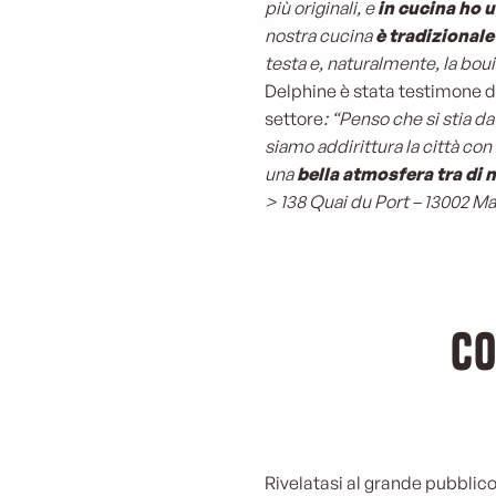
più originali, e
in cucina ho 
nostra cucina
è tradizional
testa e, naturalmente, la boui
Delphine è stata testimone de
settore
: “Penso che si stia 
siamo addirittura la città co
una
bella atmosfera tra di n
> 138 Quai du Port – 13002 Ma
Co
Rivelatasi al grande pubblic