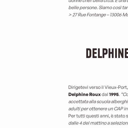
donne chef della città. È una
belle persone. Siamo così tan
> 27 Rue Fontange – 13006 Ma
Delphine
Dirigetevi verso il Vieux-Port
Delphine Roux
dal
1995
.
“Co
accettata alla scuola albergh
adulti per ottenere un CAP in
Per tutti questi anni, è stato
dalle 4 del mattino a selezion