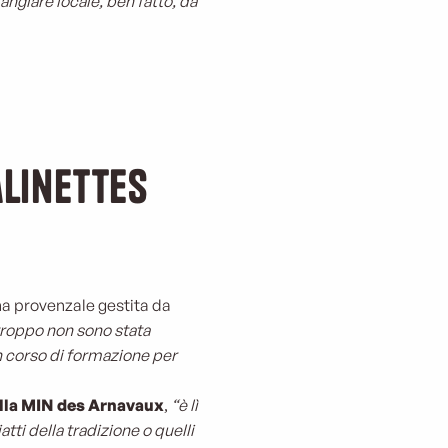
ngiare locale, ben fatto, da
alinettes
ina provenzale gestita da
troppo non sono stata
un corso di formazione per
lla MIN des Arnavaux
,
“è lì
tti della tradizione o quelli