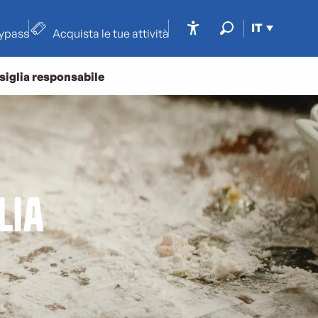
IT
typass
Acquista le tue attività
Accessibilité
Ricerca
siglia responsabile
lia