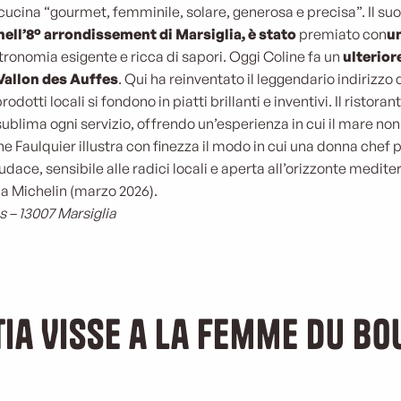
cucina “gourmet, femminile, solare, generosa e precisa”. Il su
nell’8° arrondissement di Marsiglia, è stato
premiato con
un
ronomia esigente e ricca di sapori. Oggi Coline fa un
ulterior
Vallon des Auffes
. Qui ha reinventato il leggendario indirizzo
dotti locali si fondono in piatti brillanti e inventivi. Il ristor
sublima ogni servizio, offrendo un’esperienza in cui il mare non
ine Faulquier illustra con finezza il modo in cui una donna chef
udace, sensibile alle radici locali e aperta all’orizzonte medite
a Michelin (marzo 2026).
s – 13007 Marsiglia
tia Visse a La Femme du B