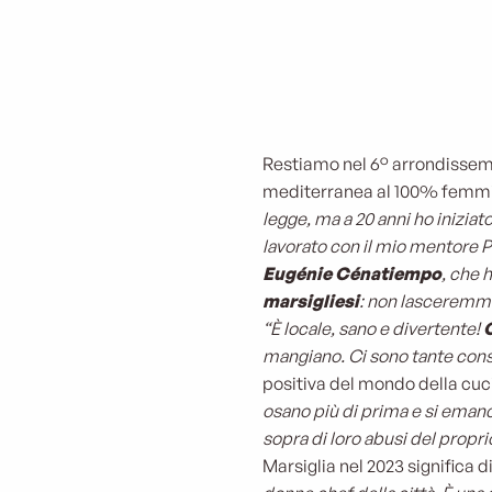
Restiamo nel 6° arrondisse
mediterranea al 100% femmin
legge, ma a 20 anni ho iniziat
lavorato con il mio mentore Pi
Eugénie Cénatiempo
, che 
marsigliesi
: non lasceremmo
“È locale, sano e divertente!
C
mangiano. Ci sono tante consi
positiva del mondo della cuci
osano più di prima e si emanc
sopra di loro abusi del propri
Marsiglia nel 2023 significa d