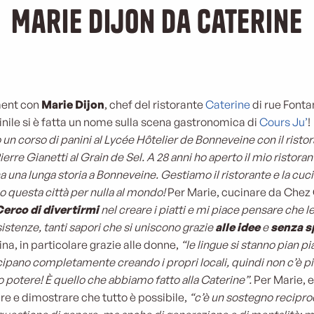
Marie Dijon da Caterine
ment con
Marie Dijon
, chef del ristorante
Caterine
di rue Font
ile si è fatta un nome sulla scena gastronomica di
Cours Ju’
!
o un corso di panini al Lycée Hôtelier de Bonneveine con il rist
erre Gianetti al Grain de Sel. A 28 anni ho aperto il mio ristora
ha una lunga storia a Bonneveine. Gestiamo il ristorante e la c
 questa città per nulla al mondo!
Per Marie, cucinare da Chez C
erco di divertirmi
nel creare i piatti e mi piace pensare che 
stenze, tanti sapori che si uniscono grazie
alle idee
e
senza s
na, in particolare grazie alle donne,
“le lingue si stanno pian p
ipano completamente creando i propri locali, quindi non c’è più
o potere! È quello che abbiamo fatto alla Caterine”.
Per Marie, 
ire e dimostrare che tutto è possibile,
“c’è un sostegno recipro