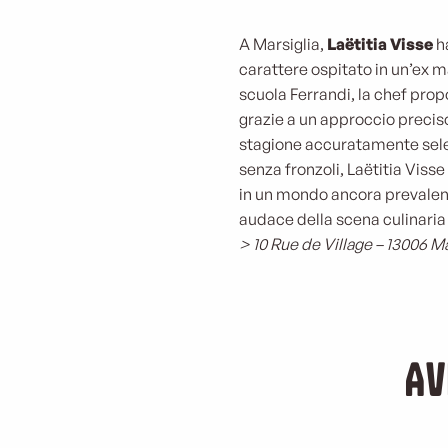
A Marsiglia,
Laëtitia Visse
ha
carattere ospitato in un’ex ma
scuola Ferrandi, la chef propo
grazie a un approccio preciso
stagione accuratamente selez
senza fronzoli, Laëtitia Vis
in un mondo ancora prevalent
audace della scena culinaria
> 10 Rue de Village – 13006 Ma
Av