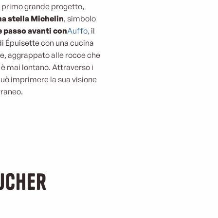
o primo grande progetto,
a stella Michelin
, simbolo
e passo avanti con
Auffo,
il
 di Épuisette con una cucina
ante, aggrappato alle rocce che
 è mai lontano. Attraverso i
 può imprimere la sua visione
rraneo.
oucher