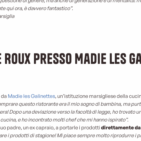
 questione di genere, ma anche di generazione e di mentalità: ma
te qui ora, è davvero fantastico”.
rsiglia
 Roux presso Madie les G
, da
Madie les Galinettes
, un’istituzione marsigliese della cuc
mprare questo ristorante era il mio sogno di bambina, ma pur
iera! Dopo una deviazione verso la facoltà di legge, ho trovato 
 cucina, e ho incontrato molti chef che mi hanno ispirato”.
 suo padre, un ex capraio, a portarle i prodotti
direttamente da
are i prodotti di stagione! Mi piace sempre molto riprodurre i pia