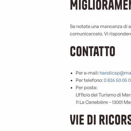
Miglioramen
Se notate una mancanza di acc
comunicarcelo. Vi rispondere
Contatto
Per e-mail:
handicap@mar
Per telefono:
0 826 50 05 
Per posta:
Ufficio del Turismo di Mar
11 La Canebière – 13001 Mar
Vie di ricor