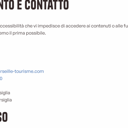
to e contatto
essibilità che vi impedisce di accedere ai contenuti o alle fun
mo il prima possibile.
seille-tourisme.com
00
siglia
siglia
so