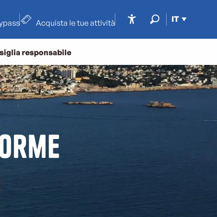
IT
typass
Acquista le tue attività
Accessibilité
Ricerca
siglia responsabile
forme