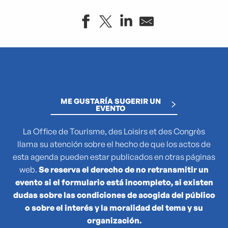
"Atlas des reptiles et des amphibiens de PACA"
"Par une langue échappée", nouveau parcours des collect
"Que cachent les noms des plantes ?"
(No)Made Mahka chez Essence
ME GUSTARÍA SUGERIR UN
1936-2026 : 90 ans du Front populaire
EVENTO
27e Festival National de Théâtre Amateur de Marseille
3 pM - 3 petits Moments
La Office de Tourisme, des Loisirs et des Congrès
35e Juri's Cup
llama su atención sobre el hecho de que los actos de
47TER
esta agenda pueden estar publicados en otras páginas
47e édition de la course Marseille - Cassis AG2R La Mondia
web.
Se reserva el derecho de no retransmitir un
4ème édition du Sunset Live aux Terrasses du Port
evento si el formulario está incompleto, si existen
6 + (1+1+1) / Morellet mis à neuf
dudas sobre las condiciones de acogida del público
o sobre el interés y la moralidad del tema y su
organización.