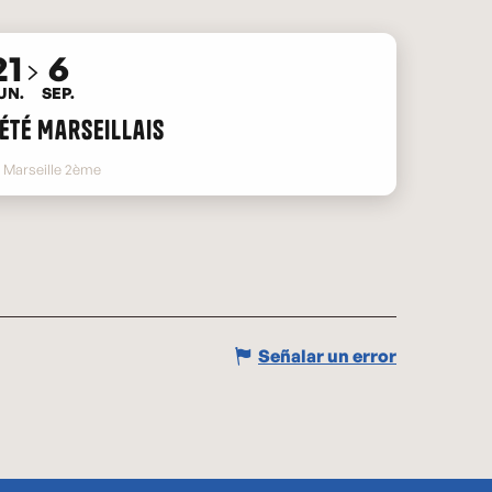
21
6
UN.
SEP.
'Été Marseillais
Marseille 2ème
Señalar un error