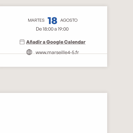
Horarios y datos de cont
18
MARTES
AGOSTO
De 18:00 a 19:00
Añadir a Google Calendar
www.marseille4-5.fr