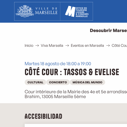
Aller
au
contenu
principal
Descubrir Marse
Inicio
Viva Marsella
Eventos en Marsella
Côté Cour
Martes 18 agosto de 18:00 a 19:00
Côté Cour : Tassos & Evelise
CULTURAL
CONCIERTO
MÚSICA DEL MUNDO
Cour intérieure de la Mairie des 4e et 5e arrondis
Brahim, 13005 Marseille 5ème
Accesibilidad