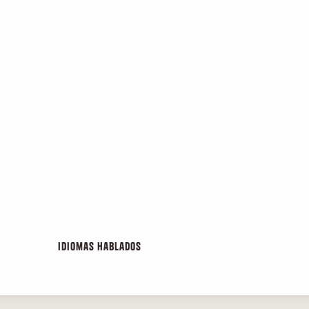
Idiomas hablados
Idiomas hablados