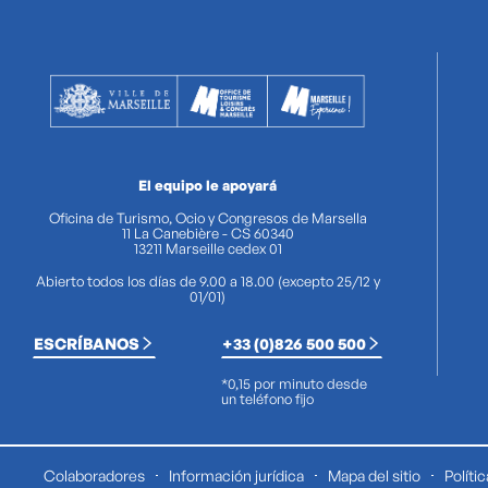
El equipo le apoyará
Oficina de Turismo, Ocio y Congresos de Marsella
11 La Canebière - CS 60340
13211 Marseille cedex 01
Abierto todos los días de 9.00 a 18.00 (excepto 25/12 y
01/01)
ESCRÍBANOS
+33 (0)826 500 500
*0,15 por minuto desde
un teléfono fijo
Colaboradores
Información jurídica
Mapa del sitio
Políti