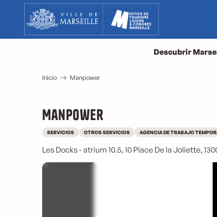
Aller
au
contenu
principal
Descubrir Marse
Inicio
Manpower
Manpower
SERVICIOS
OTROS SERVICIOS
AGENCIA DE TRABAJO TEMPOR
Les Docks - atrium 10.5, 10 Place De la Joliette, 1