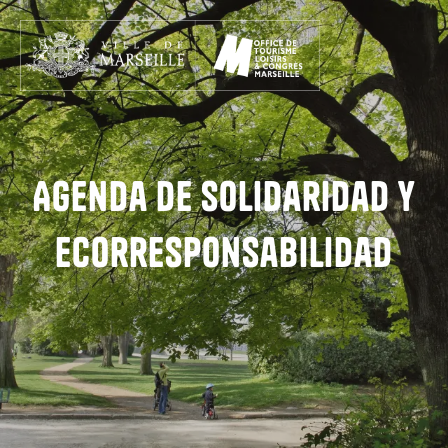
Aller
au
contenu
principal
Agenda de solidaridad y
ecorresponsabilidad