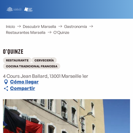
Aller
au
contenu
principal
Inicio
Descubrir Marsella
Gastronomía
Restaurantes Marsella
O'Quinze
O'Quinze
RESTAURANTE
CERVECERÍA
COCINA TRADICIONAL FRANCESA
4 Cours Jean Ballard, 13001 Marseille 1er
Cómo llegar
Compartir