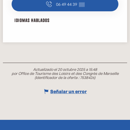
06 49 44 39
▒▒
Idiomas hablados
Idiomas hablados
Actualizado el 20 octubre 2025 a 15:48
por Office de Tourisme des Loisirs et des Congrès de Marseille
(Identificador de la oferta :
7538426
)
Señalar un error