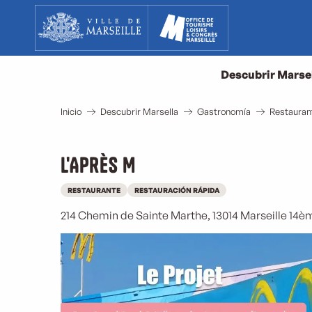
Aller
au
contenu
principal
Descubrir Marse
Inicio
Descubrir Marsella
Gastronomía
Restauran
L'Après M
RESTAURANTE
RESTAURACIÓN RÁPIDA
214 Chemin de Sainte Marthe, 13014 Marseille 14è