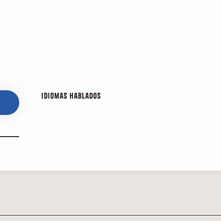
Idiomas hablados
Idiomas hablados