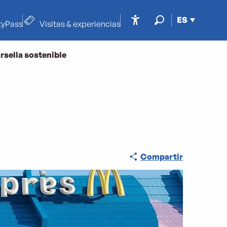
ES
tyPass
Visitas & experiencias
Accessibilité
Buscar
rsella sostenible
Compartir