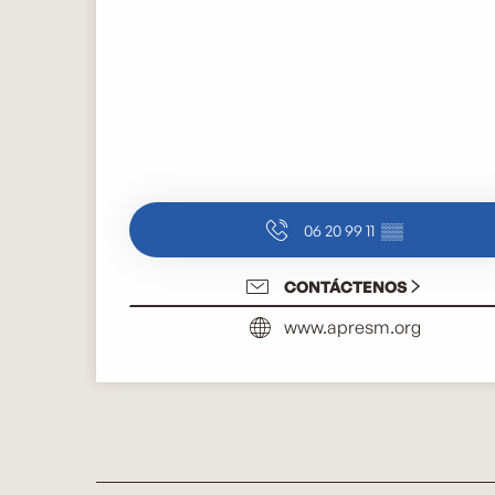
06 20 99 11
▒▒
CONTÁCTENOS
www.apresm.org