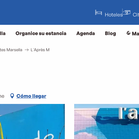
Hoteles
Ci
lla
Organice su estancia
Agenda
Blog
Ma
tes Marsella
L'Après M
me
Cómo llegar