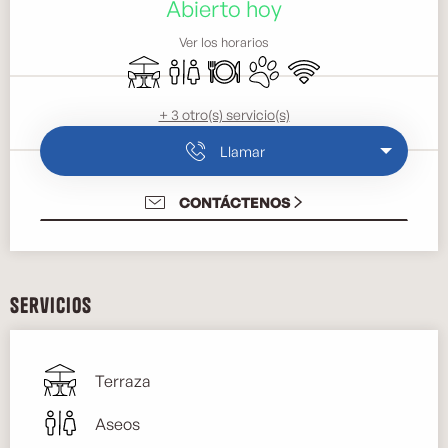
Abierto hoy
Ver los horarios
Terraza
Aseos
Restaurante
Se aceptan animales
Wifi
+ 3 otro(s) servicio(s)
Llamar
CONTÁCTENOS
Servicios
Terraza
Aseos