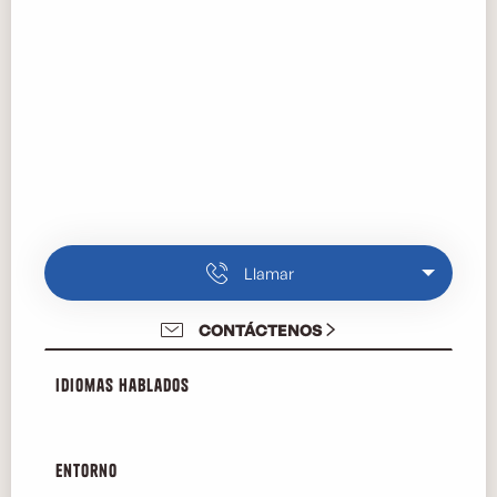
Llamar
CONTÁCTENOS
Idiomas hablados
Idiomas hablados
Entorno
Entorno