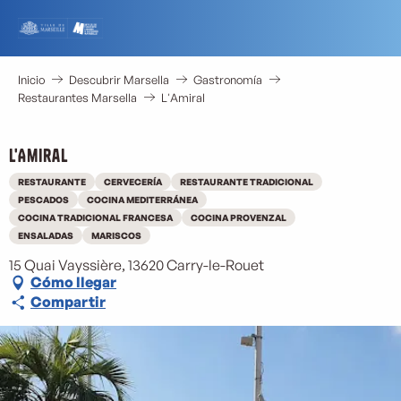
Aller
au
contenu
principal
Inicio
Descubrir Marsella
Gastronomía
Restaurantes Marsella
L'Amiral
L'Amiral
RESTAURANTE
CERVECERÍA
RESTAURANTE TRADICIONAL
PESCADOS
COCINA MEDITERRÁNEA
COCINA TRADICIONAL FRANCESA
COCINA PROVENZAL
ENSALADAS
MARISCOS
15 Quai Vayssière, 13620 Carry-le-Rouet
Cómo llegar
Compartir