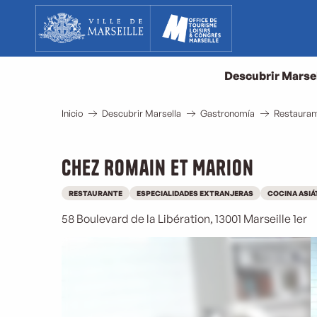
Aller
au
contenu
principal
Descubrir Marse
Inicio
Descubrir Marsella
Gastronomía
Restauran
Chez Romain et Marion
RESTAURANTE
ESPECIALIDADES EXTRANJERAS
COCINA ASIÁ
58 Boulevard de la Libération, 13001 Marseille 1er