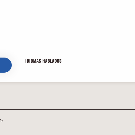
Idiomas hablados
Idiomas hablados
le