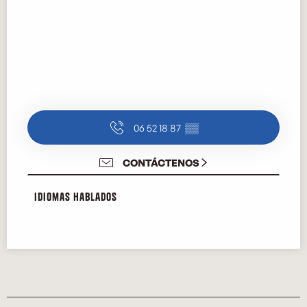
06 52 18 87
▒▒
CONTÁCTENOS
Idiomas hablados
Idiomas hablados