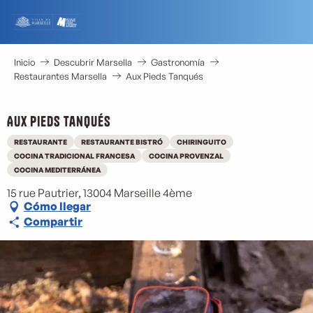
Aller
au
contenu
principal
Inicio
Descubrir Marsella
Gastronomía
Restaurantes Marsella
Aux Pieds Tanqués
Aux Pieds Tanqués
RESTAURANTE
RESTAURANTE BISTRÓ
CHIRINGUITO
COCINA TRADICIONAL FRANCESA
COCINA PROVENZAL
COCINA MEDITERRÁNEA
15 rue Pautrier, 13004 Marseille 4ème
Cómo llegar
Compartir