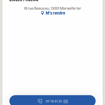
Marse
18 rue Beauvau, 13001 Marseille 1er
M'y rendre
09 78 81 20
▒▒