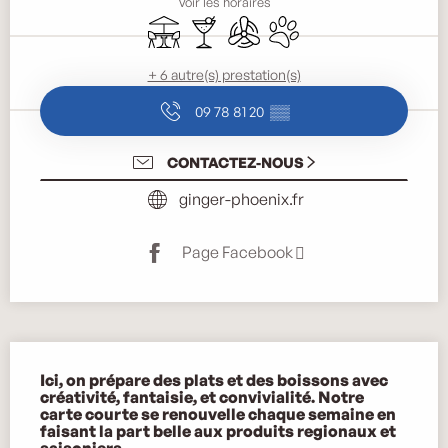
Voir les horaires
Terrasse
Bar / Buvette
Air conditionné
Animaux acceptés
+ 6 autre(s) prestation(s)
09 78 81 20
▒▒
CONTACTEZ-NOUS
ginger-phoenix.fr
Page Facebook
Description
Ici, on prépare des plats et des boissons avec 
créativité, fantaisie, et convivialité. Notre 
carte courte se renouvelle chaque semaine en 
faisant la part belle aux produits regionaux et 
saisoniers.