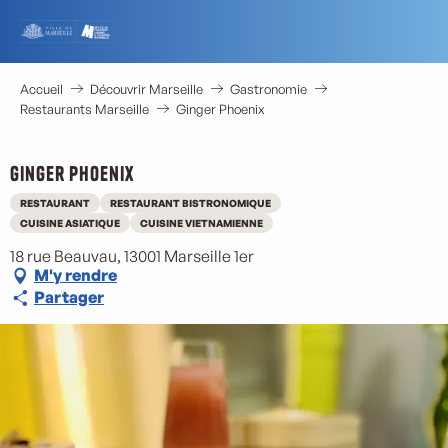
Aller
au
contenu
principal
Accueil
Découvrir Marseille
Gastronomie
Restaurants Marseille
Ginger Phoenix
Ginger Phoenix
RESTAURANT
RESTAURANT BISTRONOMIQUE
M
CUISINE ASIATIQUE
CUISINE VIETNAMIENNE
18 rue Beauvau, 13001 Marseille 1er
M'y rendre
Partager