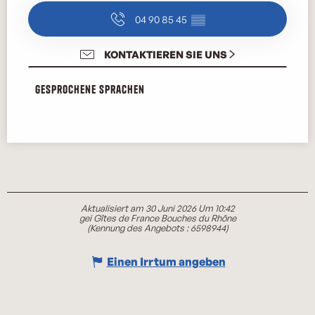
04 90 85 45
▒▒
KONTAKTIEREN SIE UNS
Gesprochene Sprachen
Gesprochene Sprachen
Aktualisiert am 30 Juni 2026 Um 10:42
gei Gîtes de France Bouches du Rhône
(Kennung des Angebots :
6598944
)
Einen Irrtum angeben