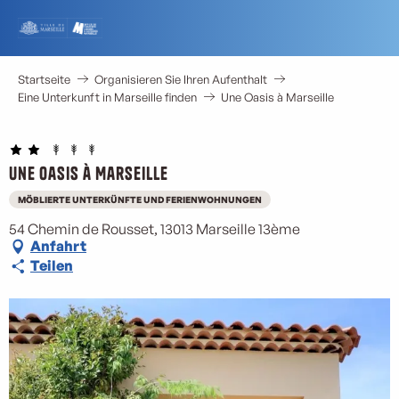
Aller
au
contenu
principal
Startseite
Organisieren Sie Ihren Aufenthalt
Eine Unterkunft in Marseille finden
Une Oasis à Marseille
Une Oasis à Marseille
MÖBLIERTE UNTERKÜNFTE UND FERIENWOHNUNGEN
54 Chemin de Rousset, 13013 Marseille 13ème
Anfahrt
Teilen