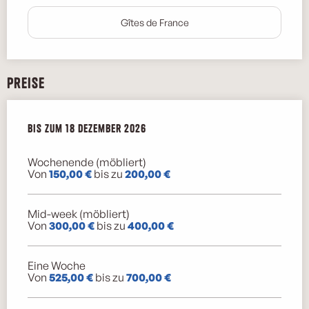
Gîtes de France
Preise
ab
Bis zum
3 Januar 2026
18 Dezember 2026
bis zum
18 Dezember 2026
Wochenende (möbliert)
Von
150,00 €
bis zu
200,00 €
Mid-week (möbliert)
Von
300,00 €
bis zu
400,00 €
Eine Woche
Von
525,00 €
bis zu
700,00 €