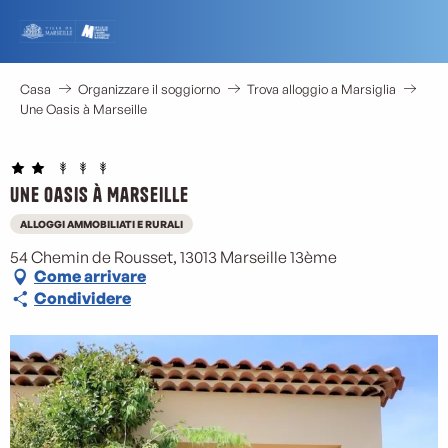
Aller
au
contenu
principal
Casa
Organizzare il soggiorno
Trova alloggio a Marsiglia
Une Oasis à Marseille
Une Oasis à Marseille
ALLOGGI AMMOBILIATI E RURALI
54 Chemin de Rousset, 13013 Marseille 13ème
Come arrivare
Condividere