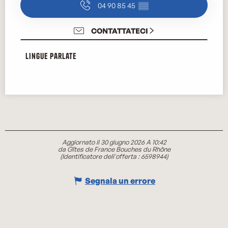
04 90 85 45
▒▒
CONTATTATECI
Lingue parlate
Lingue parlate
Aggiornato il 30 giugno 2026 A 10:42
da Gîtes de France Bouches du Rhône
(Identificatore dell'offerta :
6598944
)
Segnala un errore