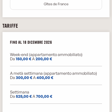
Gîtes de France
Tariffe
Dal
Fino al
3 gennaio 2026
18 dicembre 2026
al
18 dicembre 2026
Week-end (appartamento ammobiliato)
Da
150,00 €
A
200,00 €
A metà settimana (appartamento ammobiliato)
Da
300,00 €
A
400,00 €
Settimana
Da
525,00 €
A
700,00 €