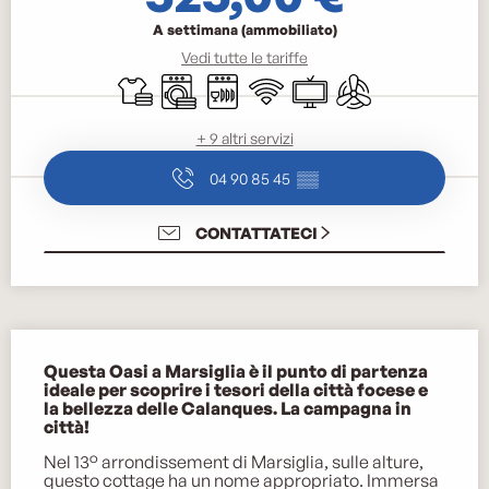
A settimana (ammobiliato)
Vedi tutte le tariffe
Lenzuola e biancheria
Lavatrice
Lavastoviglie
Wi-Fi
Televisione
Aria condizionata
+ 9 altri servizi
04 90 85 45
▒▒
CONTATTATECI
Descrizione
Questa Oasi a Marsiglia è il punto di partenza 
ideale per scoprire i tesori della città focese e 
la bellezza delle Calanques. La campagna in 
città!
Nel 13° arrondissement di Marsiglia, sulle alture, 
questo cottage ha un nome appropriato. Immersa 