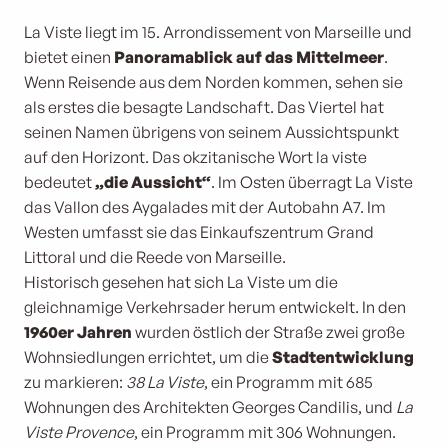
La Viste liegt im 15. Arrondissement von Marseille und
bietet einen
Panoramablick auf das Mittelmeer
.
Wenn Reisende aus dem Norden kommen, sehen sie
als erstes die besagte Landschaft. Das Viertel hat
seinen Namen übrigens von seinem Aussichtspunkt
auf den Horizont. Das okzitanische Wort la viste
bedeutet
„die Aussicht“
. Im Osten überragt La Viste
das Vallon des Aygalades mit der Autobahn A7. Im
Westen umfasst sie das Einkaufszentrum Grand
Littoral und die Reede von Marseille.
Historisch gesehen hat sich La Viste um die
gleichnamige Verkehrsader herum entwickelt. In den
1960er Jahren
wurden östlich der Straße zwei große
Wohnsiedlungen errichtet, um die
Stadtentwicklung
zu markieren:
38 La Viste
, ein Programm mit 685
Wohnungen des Architekten Georges Candilis, und
La
Viste Provence
, ein Programm mit 306 Wohnungen.