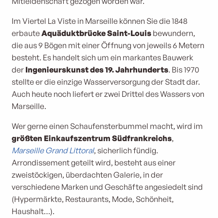
Mitleidenschaft gezogen worden war.
Im Viertel La Viste in Marseille können Sie die 1848
erbaute
Aquäduktbrücke Saint-Louis
bewundern,
die aus 9 Bögen mit einer Öffnung von jeweils 6 Metern
besteht. Es handelt sich um ein markantes Bauwerk
der
Ingenieurskunst des 19. Jahrhunderts
. Bis 1970
stellte er die einzige Wasserversorgung der Stadt dar.
Auch heute noch liefert er zwei Drittel des Wassers von
Marseille.
Wer gerne einen Schaufensterbummel macht, wird im
größten Einkaufszentrum Südfrankreichs
,
Marseille Grand Littoral
, sicherlich fündig.
Arrondissement geteilt wird, besteht aus einer
zweistöckigen, überdachten Galerie, in der
verschiedene Marken und Geschäfte angesiedelt sind
(Hypermärkte, Restaurants, Mode, Schönheit,
Haushalt…).