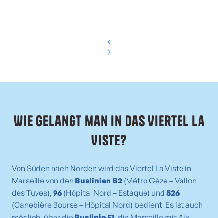
Wie gelangt man in das Viertel La
Viste?
Von Süden nach Norden wird das Viertel La Viste in
Marseille von den
Buslinien B2
(Métro Gèze – Vallon
des Tuves),
96
(Hôpital Nord – Estaque) und
526
(Canebière Bourse – Hôpital Nord) bedient. Es ist auch
möglich, über die
Buslinie 51
, die Marseille mit Aix