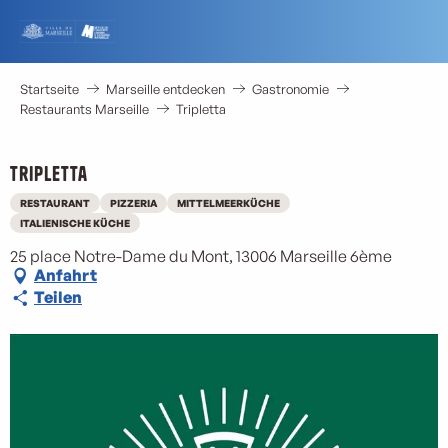
Aller
au
contenu
principal
Startseite
Marseille entdecken
Gastronomie
Restaurants Marseille
Tripletta
Tripletta
RESTAURANT
PIZZERIA
MITTELMEERKÜCHE
ITALIENISCHE KÜCHE
25 place Notre-Dame du Mont, 13006 Marseille 6ème
Anfahrt
Teilen