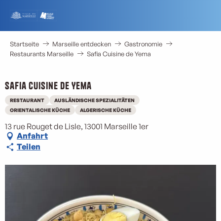
Aller
au
contenu
principal
Startseite
Marseille entdecken
Gastronomie
Restaurants Marseille
Safia Cuisine de Yema
Safia Cuisine de Yema
RESTAURANT
AUSLÄNDISCHE SPEZIALITÄTEN
ORIENTALISCHE KÜCHE
ALGERISCHE KÜCHE
13 rue Rouget de Lisle, 13001 Marseille 1er
Anfahrt
Teilen